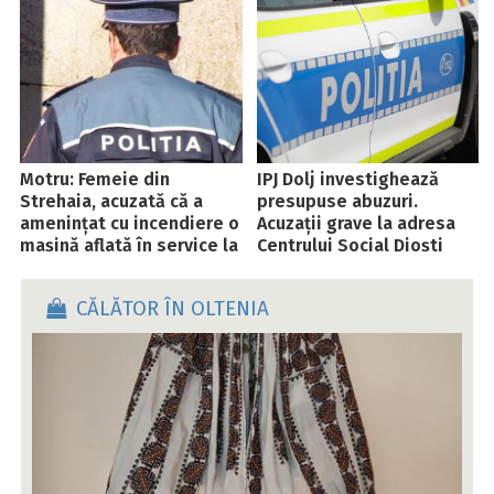
Motru: Femeie din
IPJ Dolj investighează
Strehaia, acuzată că a
presupuse abuzuri.
amenințat cu incendiere o
Acuzații grave la adresa
mașină aflată în service la
Centrului Social Dioști
Roșiuța
CĂLĂTOR ÎN OLTENIA