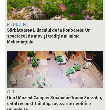
MEHEDINȚI
Sărbătoarea Liliacului de la Ponoarele: Un
spectacol de mov și tradiție în inima
Mehedințiului
OLT
Unic! Muzeul Câmpiei Boianului-Traian Zorzoliu,
satul reconstituit după așezările neolitice
Gumelnița