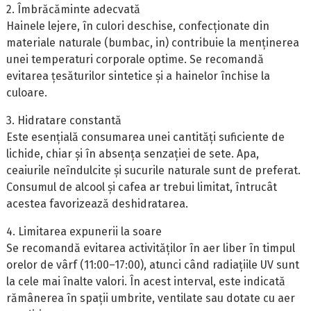
2. Îmbrăcăminte adecvată
Hainele lejere, în culori deschise, confecționate din
materiale naturale (bumbac, in) contribuie la menținerea
unei temperaturi corporale optime. Se recomandă
evitarea țesăturilor sintetice și a hainelor închise la
culoare.
3. Hidratare constantă
Este esențială consumarea unei cantități suficiente de
lichide, chiar și în absența senzației de sete. Apa,
ceaiurile neîndulcite și sucurile naturale sunt de preferat.
Consumul de alcool și cafea ar trebui limitat, întrucât
acestea favorizează deshidratarea.
4. Limitarea expunerii la soare
Se recomandă evitarea activităților în aer liber în timpul
orelor de vârf (11:00–17:00), atunci când radiațiile UV sunt
la cele mai înalte valori. În acest interval, este indicată
rămânerea în spații umbrite, ventilate sau dotate cu aer