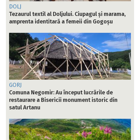
DOLJ
Tezaurul textil al Doljului. Ciupagul și marama,
amprenta identitară a femeii din Gogoșu
GORJ
Comuna Negomir: Au început lucrările de
restaurare a Bisericii monument istoric din
satul Artanu