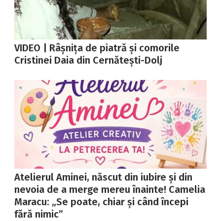
VIDEO | Râșnița de piatră și comorile
Cristinei Daia din Cernătești-Dolj
Atelierul Aminei, născut din iubire și din
nevoia de a merge mereu înainte! Camelia
Maracu: „Se poate, chiar și când începi
fără nimic”