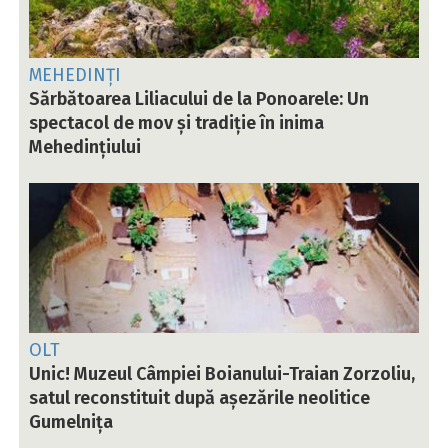
MEHEDINȚI
Sărbătoarea Liliacului de la Ponoarele: Un
spectacol de mov și tradiție în inima
Mehedințiului
OLT
Unic! Muzeul Câmpiei Boianului-Traian Zorzoliu,
satul reconstituit după așezările neolitice
Gumelnița