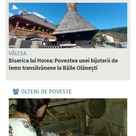
VÂLCEA
Biserica lui Horea: Povestea unei bijuterii de
lemn transilvănene la Băile Olănești
OLTENI DE POVESTE