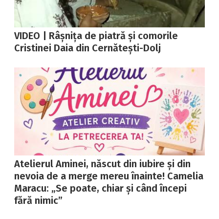
VIDEO | Râșnița de piatră și comorile
Cristinei Daia din Cernătești-Dolj
Atelierul Aminei, născut din iubire și din
nevoia de a merge mereu înainte! Camelia
Maracu: „Se poate, chiar și când începi
fără nimic”