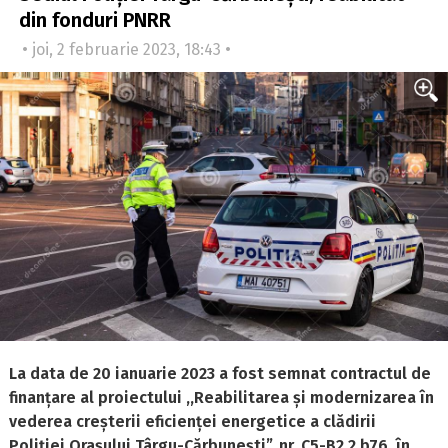
din fonduri PNRR
• joi, 2 februarie 2023, 18:43 •
La data de 20 ianuarie 2023 a fost semnat contractul de
finanțare al proiectului
,,Reabilitarea și modernizarea în
vederea creșterii eficienței energetice a clădirii
Poliției
Orașului Târgu-Cărbunești”, nr. C5-B2.2.b76, în