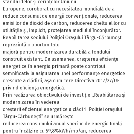
standardelor și cerințelor Uniunii
Europene, coroborat cu necesitatea mondială de a
reduce consumul de energii convenționale, reducerea
emisiilor de dioxid de carbon, reducerea cheltuielilor cu
utilitățile și, implicit, protejarea mediului înconjurător.
Reabilitarea sediului Poliţiei Oraşului Târgu-Cărbunești
reprezintă o oportunitate
majoră pentru modernizarea durabilă a fondului
construit existent. De asemenea, creşterea eficienţei
energetice în energia primară poate contribui
semnificativ la asigurarea unei performanţe energetice
crescute a clădirii, aşa cum cere Directiva 2012/27/UE
privind eficienţa energetică.
Prin realizarea obiectivului de investiție ,,Reabilitarea și
modernizarea în vederea
creșterii eficienței energetice a clădirii Poliției orașului
Târgu-Cărbunești” se urmărește
reducerea consumului anual specific de energie finală
pentru încălzire cu 59,8%kWh/mp/an, reducerea