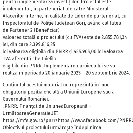
pentru implementarea investițiilor. Proiectul este
implementat, în parteneriat, de către Ministerul
Afacerilor Interne, în calitate de Lider de parteneriat, cu
Inspectoratul de Poliție Județean Gorj, având calitatea
de Partener 2 (Beneficiar).
Valoarea totală a proiectului (cu TVA) este de 2.855.781,34
lei, din care 2.399.816,25
lei valoarea eligibilă din PNRR și 455.965,00 lei valoarea
TVA aferentă cheltuielilor
eligibile din PNRR. Implementarea proiectului se va
realiza în perioada 20 ianuarie 2023 – 20 septembrie 2024.
Conținutul acestui material nu reprezintă în mod
obligatoriu poziția oficială a Uniunii Europene sau a
Guvernului României.
„PNRR. Finanțat de UniuneaEuropeană –
UrmătoareaGenerațieUE”.
https://mfe.gov.ro/pnrr/https://www.facebook.com/PNRRO
Obiectivul proiectului urmărește îndeplinirea