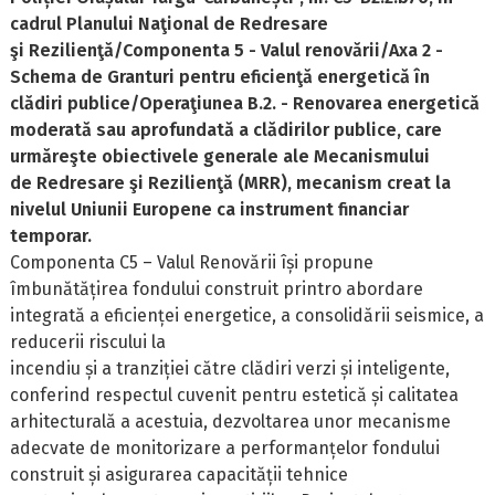
cadrul Planului Naţional de Redresare
şi
Rezilienţă/Componenta 5 - Valul renovării/Axa 2 -
Schema de Granturi pentru eficienţă
energetică în
clădiri publice/Operaţiunea B.2. - Renovarea energetică
moderată sau
aprofundată a clădirilor publice, care
urmăreşte obiectivele generale ale Mecanismului
de Redresare şi Rezilienţă (MRR), mecanism creat la
nivelul Uniunii Europene ca instrument financiar
temporar.
Componenta C5 – Valul Renovării își propune
îmbunătățirea fondului construit printro abordare
integrată a eficienței energetice, a consolidării seismice, a
reducerii riscului la
incendiu și a tranziției către clădiri verzi și inteligente,
conferind respectul cuvenit pentru estetică și calitatea
arhitecturală a acestuia, dezvoltarea unor mecanisme
adecvate de monitorizare a performanțelor fondului
construit și asigurarea capacității tehnice